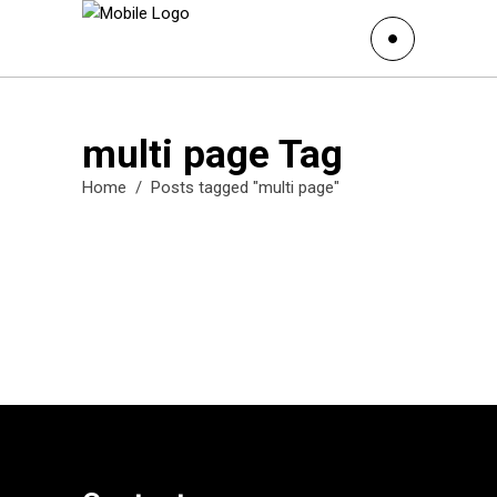
multi page Tag
Home
/
Posts tagged "multi page"
¿Qué diseño es mejor para una
página web? One Page vs.
Multi Page
31 de marzo de 2020