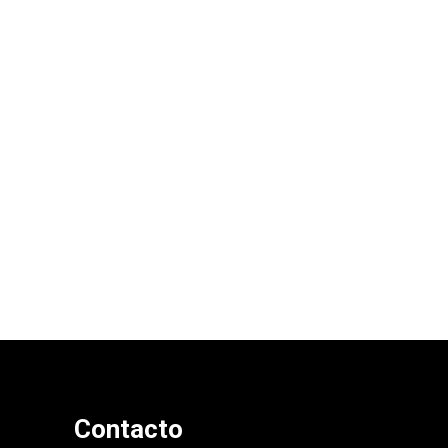
Moodboard tonos tierra
29 de mayo de 2020
Contacto