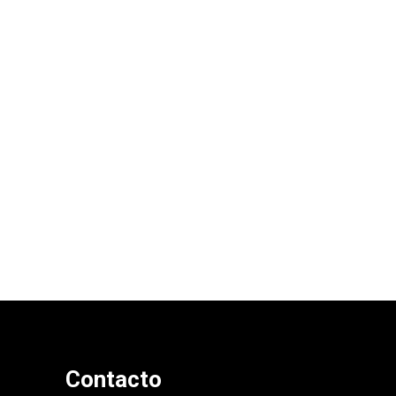
¿Porque trabajar con un
diseñador gráfico sostenible?
6 de mayo de 2020
Contacto